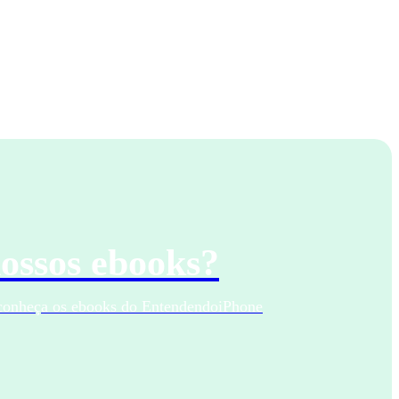
ossos ebooks?
 conheça os ebooks do EntendendoiPhone