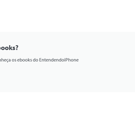
books?
onheça os ebooks do EntendendoiPhone