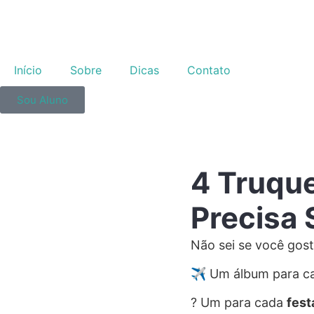
Início
Sobre
Dicas
Contato
Sou Aluno
4 Truqu
Precisa 
Não sei se você gos
✈️ Um álbum para 
? Um para cada
fest