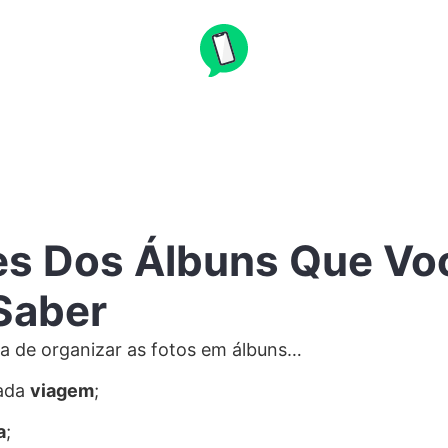
es Dos Álbuns Que Vo
Saber
ta de organizar as fotos em álbuns…
cada
viagem
;
a
;