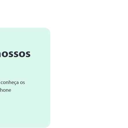
nossos
 conheça os
Phone