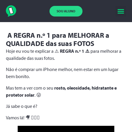
SOU ALUNO
A REGRA n.º 1 para MELHORAR a
QUALIDADE das suas FOTOS
Hoje eu vou te explicar a ⚠️
REGRA n.º 1 ⚠️
para melhorar a
qualidade das suas fotos.
Não é comprar um iPhone melhor, nem estar em um lugar
bem bonito.
Mas tem a ver com o seu
rosto, oleosidade, hidratante e
protetor solar
. 😜
Já sabe o que é?
Vamos lá! 🎥 🙋🏻‍♀️