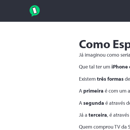
Como Esp
Já imaginou como seri
Que tal ter um
iPhone
Existem
três formas
de
A
primeira
é com um ad
A
segunda
é através d
Já a
terceira
, é atravé
Quem comprou TV da Sa