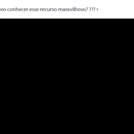
eo conhecer esse recurso maravilhoso? ???‍♀️