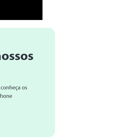
nossos
 conheça os
Phone