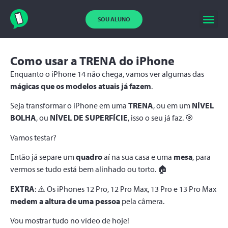
SOU ALUNO
Como usar a TRENA do iPhone
Enquanto o iPhone 14 não chega, vamos ver algumas das
mágicas que os modelos atuais já fazem
.
Seja transformar o iPhone em uma
TRENA
, ou em um
NÍVEL
BOLHA
, ou
NÍVEL DE SUPERFÍCIE
, isso o seu já faz. 🎯
Vamos testar?
Então já separe um
quadro
aí na sua casa e uma
mesa
, para
vermos se tudo está bem alinhado ou torto. 🏠
EXTRA
: ⚠️ Os iPhones 12 Pro, 12 Pro Max, 13 Pro e 13 Pro Max
medem a altura de uma pessoa
pela câmera.
Vou mostrar tudo no vídeo de hoje!