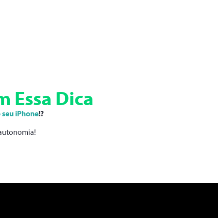
m Essa Dica
 seu iPhone
!?
r autonomia!