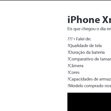
iPhone Xr
Eis que chegou o dia e
???‍♀️Falei de:
?Qualidade de tela
?Duração da bateria
?Comparativo de tama
?Câmera
?Cores
?Capacidades de arma
?Modelo comprado nos