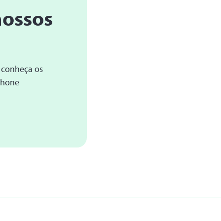
nossos
 conheça os
Phone