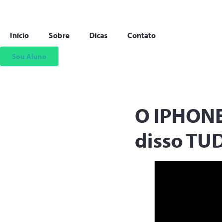
Início
Sobre
Dicas
Contato
Sou Aluno
O IPHONE
disso TU