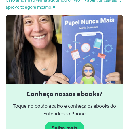
Caso ainda não tenha adquirido o livro “*PapelNuncaMais*”,
aproveite agora mesmo.📘
Conheça nossos ebooks?
Toque no botão abaixo e conheça os ebooks do
EntendendoiPhone
Saiba mais