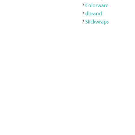
?
Colorware
?
dbrand
?
Slickwraps