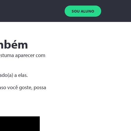
SOU ALUNO
ambém
costuma aparecer com
do(a) a elas.
aso você goste, possa