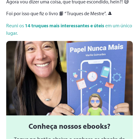
Agora vou dizer uma coisa, que truque escondido, hein?! 😅
Foi por isso que fiz o livro 📙 “Truques de Mestre”. 🎩
Reuni os
14 truques mais interessantes e úteis
em um único
lugar.
Conheça nossos ebooks?