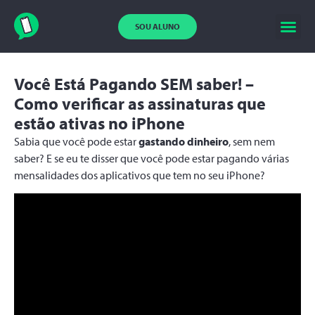
SOU ALUNO
Você Está Pagando SEM saber! –
Como verificar as assinaturas que
estão ativas no iPhone
Sabia que você pode estar
gastando dinheiro
, sem nem
saber? E se eu te disser que você pode estar pagando várias
mensalidades dos aplicativos que tem no seu iPhone?